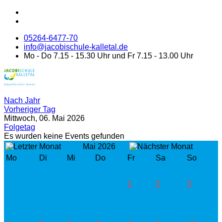
05264-6477-70
info@jacobischule-kalletal.de
Mo - Do 7.15 - 15.30 Uhr und Fr 7.15 - 13.00 Uhr
Nach Jahr
Vorheriger Tag
Mittwoch, 06. Mai 2026
Folgetag
Es wurden keine Events gefunden
Mai 2026
Mo
Di
Mi
Do
Fr
Sa
So
1
2
3