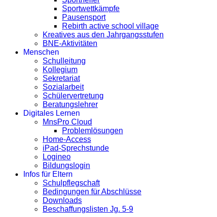
Sportwettkämpfe
Pausensport
Rebirth active school village
Kreatives aus den Jahrgangsstufen
BNE-Aktivitäten
Menschen
Schulleitung
Kollegium
Sekretariat
Sozialarbeit
Schülervertretung
Beratungslehrer
Digitales Lernen
MnsPro Cloud
Problemlösungen
Home-Access
iPad-Sprechstunde
Logineo
Bildungslogin
Infos für Eltern
Schulpflegschaft
Bedingungen für Abschlüsse
Downloads
Beschaffungslisten Jg. 5-9