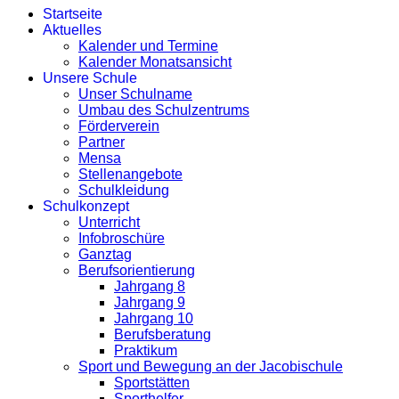
Startseite
Aktuelles
Kalender und Termine
Kalender Monatsansicht
Unsere Schule
Unser Schulname
Umbau des Schulzentrums
Förderverein
Partner
Mensa
Stellenangebote
Schulkleidung
Schulkonzept
Unterricht
Infobroschüre
Ganztag
Berufsorientierung
Jahrgang 8
Jahrgang 9
Jahrgang 10
Berufsberatung
Praktikum
Sport und Bewegung an der Jacobischule
Sportstätten
Sporthelfer