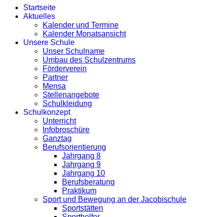
Startseite
Aktuelles
Kalender und Termine
Kalender Monatsansicht
Unsere Schule
Unser Schulname
Umbau des Schulzentrums
Förderverein
Partner
Mensa
Stellenangebote
Schulkleidung
Schulkonzept
Unterricht
Infobroschüre
Ganztag
Berufsorientierung
Jahrgang 8
Jahrgang 9
Jahrgang 10
Berufsberatung
Praktikum
Sport und Bewegung an der Jacobischule
Sportstätten
Sporthelfer