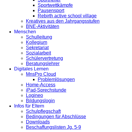
Sportwettkämpfe
Pausensport
Rebirth active school village
Kreatives aus den Jahrgangsstufen
BNE-Aktivitäten
Menschen
Schulleitung
Kollegium
Sekretariat
Sozialarbeit
Schülervertretung
Beratungslehrer
Digitales Lernen
MnsPro Cloud
Problemlösungen
Home-Access
iPad-Sprechstunde
Logineo
Bildungslogin
Infos für Eltern
Schulpflegschaft
Bedingungen für Abschlüsse
Downloads
Beschaffungslisten Jg. 5-9