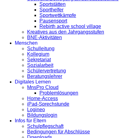
Sportstätten
Sporthelfer
Sportwettkämpfe
Pausensport
Rebirth active school village
Kreatives aus den Jahrgangsstufen
BNE-Aktivitäten
Menschen
Schulleitung
Kollegium
Sekretariat
Sozialarbeit
Schülervertretung
Beratungslehrer
Digitales Lernen
MnsPro Cloud
Problemlösungen
Home-Access
iPad-Sprechstunde
Logineo
Bildungslogin
Infos für Eltern
Schulpflegschaft
Bedingungen für Abschlüsse
Downloads