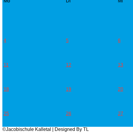
Mo
Di
Mi
4
5
6
11
12
13
18
19
20
25
26
27
©Jacobischule Kalletal | Designed By TL