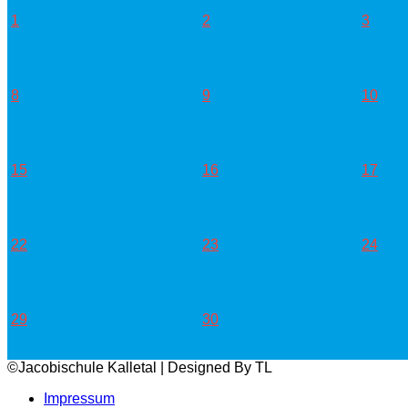
1
2
3
8
9
10
15
16
17
22
23
24
29
30
©Jacobischule Kalletal | Designed By TL
Impressum