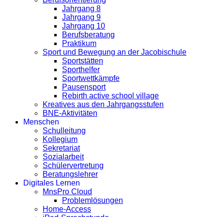
Jahrgang 8
Jahrgang 9
Jahrgang 10
Berufsberatung
Praktikum
Sport und Bewegung an der Jacobischule
Sportstätten
Sporthelfer
Sportwettkämpfe
Pausensport
Rebirth active school village
Kreatives aus den Jahrgangsstufen
BNE-Aktivitäten
Menschen
Schulleitung
Kollegium
Sekretariat
Sozialarbeit
Schülervertretung
Beratungslehrer
Digitales Lernen
MnsPro Cloud
Problemlösungen
Home-Access