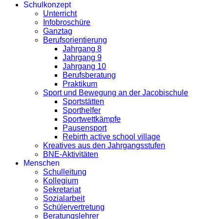
Schulkonzept
Unterricht
Infobroschüre
Ganztag
Berufsorientierung
Jahrgang 8
Jahrgang 9
Jahrgang 10
Berufsberatung
Praktikum
Sport und Bewegung an der Jacobischule
Sportstätten
Sporthelfer
Sportwettkämpfe
Pausensport
Rebirth active school village
Kreatives aus den Jahrgangsstufen
BNE-Aktivitäten
Menschen
Schulleitung
Kollegium
Sekretariat
Sozialarbeit
Schülervertretung
Beratungslehrer