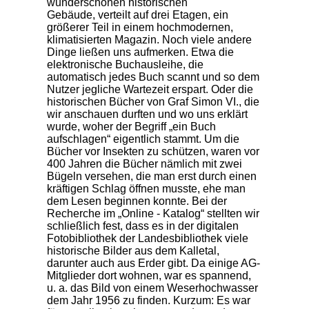
wunderschönen historischen
Gebäude, verteilt auf drei Etagen, ein
größerer Teil in einem hochmodernen,
klimatisierten Magazin. Noch viele andere
Dinge ließen uns aufmerken. Etwa die
elektronische Buchausleihe, die
automatisch jedes Buch scannt und so dem
Nutzer jegliche Wartezeit erspart. Oder die
historischen Bücher von Graf Simon VI., die
wir anschauen durften und wo uns erklärt
wurde, woher der Begriff „ein Buch
aufschlagen“ eigentlich stammt. Um die
Bücher vor Insekten zu schützen, waren vor
400 Jahren die Bücher nämlich mit zwei
Bügeln versehen, die man erst durch einen
kräftigen Schlag öffnen musste, ehe man
dem Lesen beginnen konnte. Bei der
Recherche im „Online - Katalog“ stellten wir
schließlich fest, dass es in der digitalen
Fotobibliothek der Landesbibliothek viele
historische Bilder aus dem Kalletal,
darunter auch aus Erder gibt. Da einige AG-
Mitglieder dort wohnen, war es spannend,
u. a. das Bild von einem Weserhochwasser
dem Jahr 1956 zu finden. Kurzum: Es war