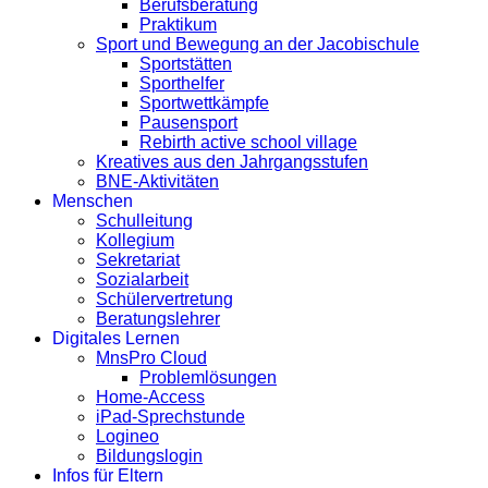
Berufsberatung
Praktikum
Sport und Bewegung an der Jacobischule
Sportstätten
Sporthelfer
Sportwettkämpfe
Pausensport
Rebirth active school village
Kreatives aus den Jahrgangsstufen
BNE-Aktivitäten
Menschen
Schulleitung
Kollegium
Sekretariat
Sozialarbeit
Schülervertretung
Beratungslehrer
Digitales Lernen
MnsPro Cloud
Problemlösungen
Home-Access
iPad-Sprechstunde
Logineo
Bildungslogin
Infos für Eltern