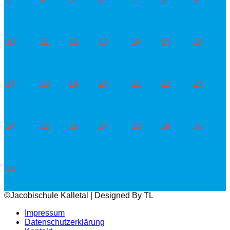
10
11
12
13
14
15
16
17
18
19
20
21
22
23
24
25
26
27
28
29
30
31
©Jacobischule Kalletal | Designed By TL
Impressum
Datenschutzerklärung