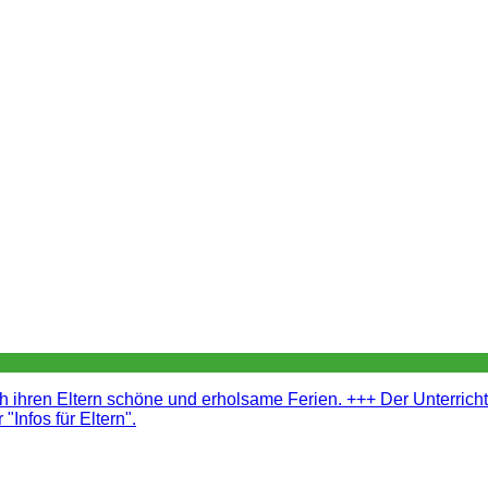
 ihren Eltern schöne und erholsame Ferien. +++ Der Unterrich
"Infos für Eltern".