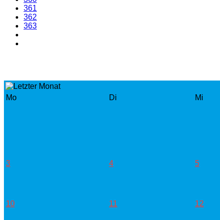
361
362
363
Mo
Di
Mi
3
4
5
10
11
12