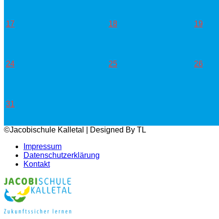
17
18
19
24
25
26
31
©Jacobischule Kalletal | Designed By TL
Impressum
Datenschutzerklärung
Kontakt