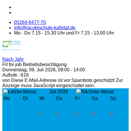
05264-6477-70
info@jacobischule-kalletal.de
Mo - Do 7.15 - 15.30 Uhr und Fr 7.15 - 13.00 Uhr
Nach Jahr
Fit for job Betriebsbesichtigung
Donnerstag, 09. Juli 2026, 09:00 - 14:00
Aufrufe
: 616
von
Diese E-Mail-Adresse ist vor Spambots geschützt! Zur
Anzeige muss JavaScript eingeschaltet sein.
Juli 2026
Mo
Di
Mi
Do
Fr
Sa
So
1
2
3
4
5