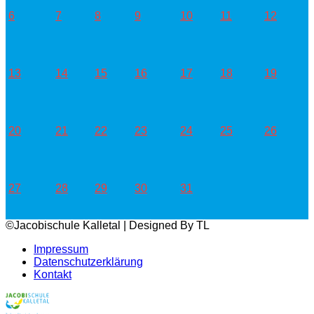
6
7
8
9
10
11
12
13
14
15
16
17
18
19
20
21
22
23
24
25
26
27
28
29
30
31
©Jacobischule Kalletal | Designed By TL
Impressum
Datenschutzerklärung
Kontakt